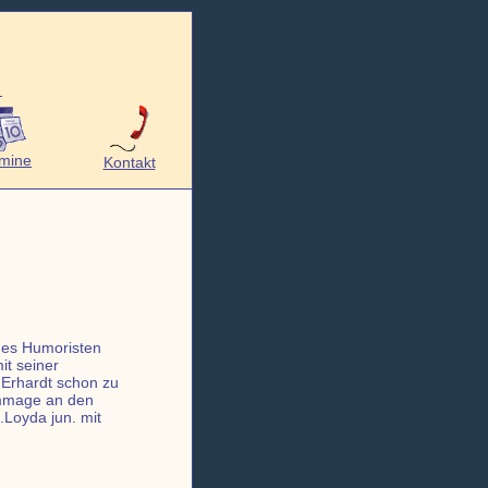
mine
Kontakt
des Humoristen
it seiner
 Erhardt schon zu
ommage an den
.Loyda jun. mit