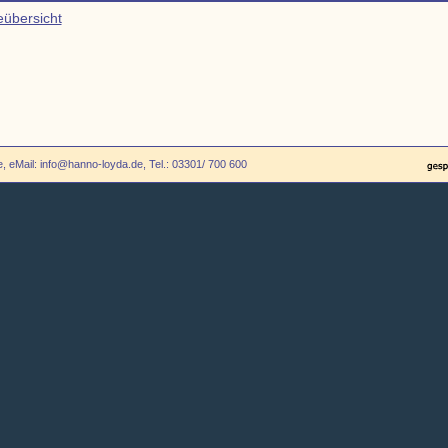
eübersicht
 eMail: info@hanno-loyda.de, Tel.: 03301/ 700 600