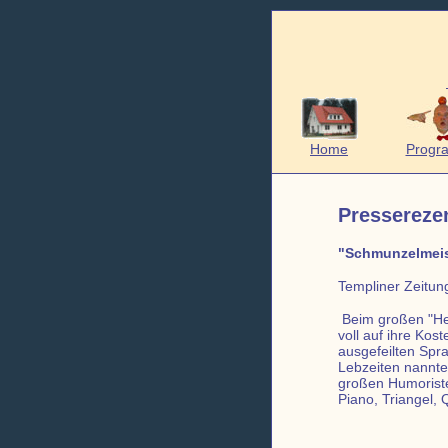
Home
Progr
Pressereze
"Schmunzelmeiste
Templiner Zeitu
Beim großen "He
voll auf ihre Ko
ausgefeilten Spr
Lebzeiten nannte
großen Humoriste
Piano, Triangel,