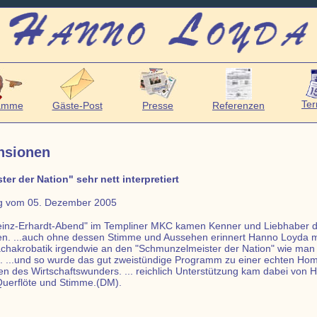
Ter
amme
Gäste-Post
Presse
Referenzen
nsionen
r der Nation" sehr nett interpretiert
ng vom 05. Dezember 2005
inz-Erhardt-Abend" im Templiner MKC kamen Kenner und Liebhaber 
sten. ...auch ohne dessen Stimme und Aussehen erinnert Hanno Loyda m
achakrobatik irgendwie an den "Schmunzelmeister der Nation" wie man
. ...und so wurde das gut zweistündige Programm zu einer echten H
n des Wirtschaftswunders. ... reichlich Unterstützung kam dabei von H
 Querflöte und Stimme.(DM).