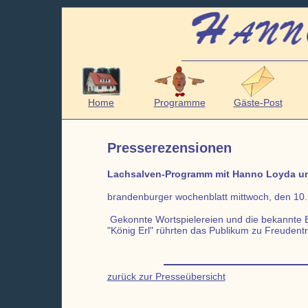
Home
Programme
Gäste-Post
Presserezensionen
Lachsalven-Programm mit Hanno Loyda un
brandenburger wochenblatt mittwoch, den 10
Gekonnte Wortspielereien und die bekannte E
"König Erl" rührten das Publikum zu Freudentr
zurück zur Presseübersicht